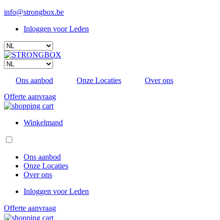
Overslaan
info@strongbox.be
en
Inloggen voor Leden
naar
Sub
de
Select
inhoud
navigatie
your
gaan
language
Select
your
Ons aanbod
Onze Locaties
Over ons
language
Offerte aanvraag
Winkelmand
Ons aanbod
Onze Locaties
Hoofdnavigatie
Over ons
Inloggen voor Leden
Sub
Offerte aanvraag
navigatie